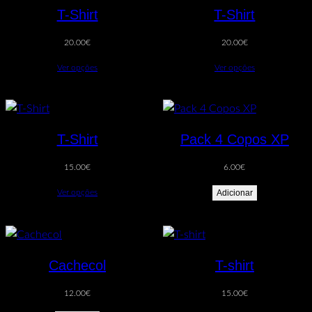
T-Shirt
T-Shirt
20.00
€
20.00
€
Ver opções
Ver opções
T-Shirt
Pack 4 Copos XP
15.00
€
6.00
€
Ver opções
Adicionar
Cachecol
T-shirt
12.00
€
15.00
€