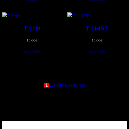
T-Shirt
T-SHIRT
15.00
€
15.00
€
Ver opções
Ver opções
1
2
3
Página seguinte