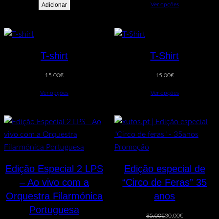
Adicionar
Ver opções
T-shirt
T-Shirt
15.00
€
15.00
€
Ver opções
Ver opções
Produto
Promoção
em
Edição Especial 2 LPS
Edição especial de
promoção
– Ao vivo com a
“Circo de Feras” 35
Orquestra Filarmónica
anos
Portuguesa
O
O
85.00
€
30.00
€