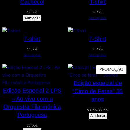
Cachecol
T-shirt
12.00
€
15.00
€
Adicionar
Ver opções
T-shirt
T-Shirt
15.00
€
15.00
€
Ver opções
Ver opções
PR
PROMOÇÃO
EM
Edição especial de
PR
Edição Especial 2 LPS
“Circo de Feras” 35
– Ao vivo com a
anos
Orquestra Filarmónica
O
O
85.00
€
30.00
€
Portuguesa
preço
preço
Adicionar
original
atual
25.00
€
era:
é: