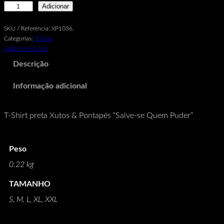
Q
Adicionar
u
a
SKU / Referência:
XP1036.
n
Categorias:
T-Shirt
t
Anterior
Seguinte
i
Descrição
d
a
Informação adicional
d
e
d
T-Shirt preta Xutos & Pontapés “Salve-se Quem Puder”
e
T
-
S
Peso
h
0.22 kg
i
r
TAMANHO
t
S, M, L, XL, XXL