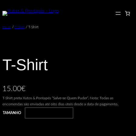
Saltar
para
o
Início
/
T-Shirt
/ T-Shirt
conteúdo
T-Shirt
15.00
€
T-Shirt preta Xutos & Pontapés “Salve-se Quem Puder”. Nota: Todas as
encomendas são enviadas até oito dias úteis desde a data de pagamento.
TAMANHO