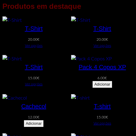
Produtos em destaque
T-Shirt
T-Shirt
20.00
€
20.00
€
Ver opções
Ver opções
T-Shirt
Pack 4 Copos XP
15.00
€
6.00
€
Ver opções
Adicionar
Cachecol
T-shirt
12.00
€
15.00
€
Adicionar
Ver opções