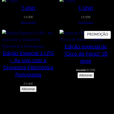
T-shirt
T-Shirt
15.00
€
15.00
€
Ver opções
Ver opções
PR
PROMOÇÃO
EM
Edição especial de
PR
Edição Especial 2 LPS
“Circo de Feras” 35
– Ao vivo com a
anos
Orquestra Filarmónica
O
O
85.00
€
30.00
€
Portuguesa
preço
preço
Adicionar
original
atual
25.00
€
era:
é:
Adicionar
85.00€.
30.00€.