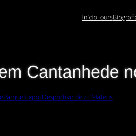
Início
Tours
Biografi
 em Cantanhede n
e
Parque Expo-Desportivo de S. Mateus