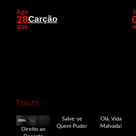
Ago
S
Carção
28
2026
2
Tours
Salve-se
Olá, Vida
Quem Puder
Malvada!
Direito ao