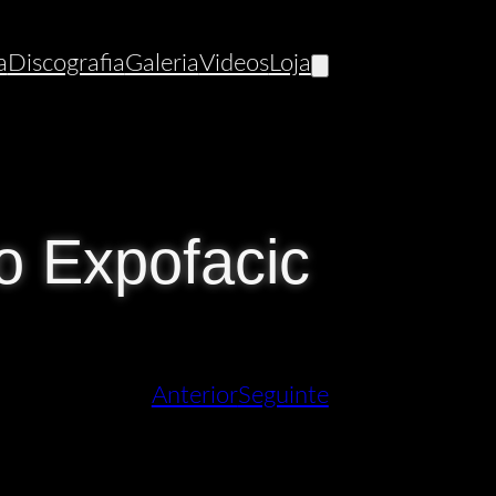
a
Discografia
Galeria
Videos
Loja
o Expofacic
Anterior
Seguinte