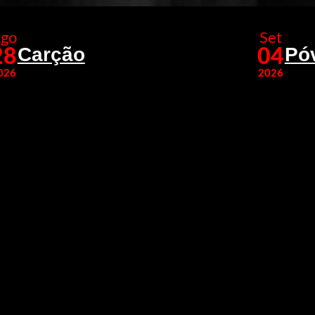
go
Set
Carção
Pó
28
04
026
2026