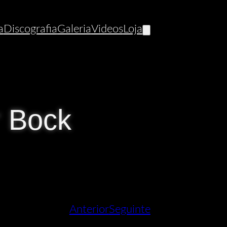
a
Discografia
Galeria
Videos
Loja
r Bock
Anterior
Seguinte