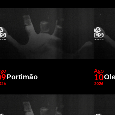
go
Ago
Portimão
Ole
09
10
026
2026