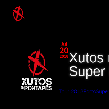
Saltar
para
o
conteúdo
Jul
20
Xutos 
2018
Super
Tour 2018
Porto
Super