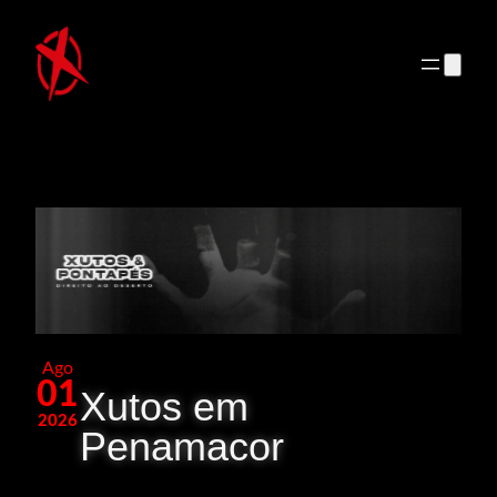
Saltar
para
o
conteúdo
Ago
01
Xutos em
2026
Penamacor