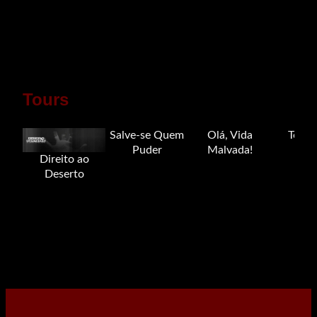
Tours
Salve-se Quem
Olá, Vida
Tour 
Puder
Malvada!
Direito ao
Deserto