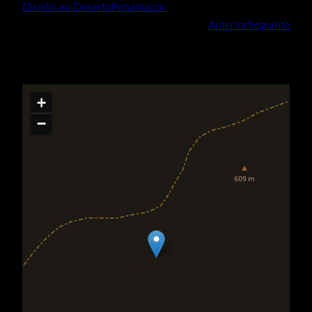
Direito ao Deserto
Penamacor
Anterior
Seguinte
+
−