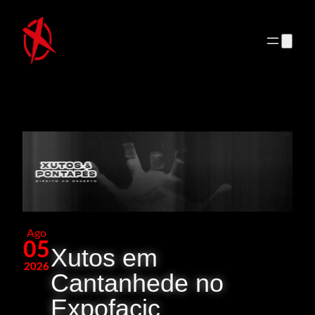
Saltar
para
o
conteúdo
Ago
05
Xutos em
2026
Cantanhede no
Expofacic