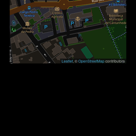
Leaflet
, ©
OpenStreetMap
contributors