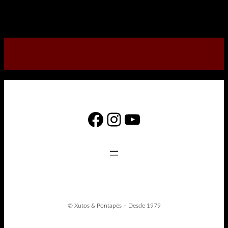
Facebook
Instagram
YouTube
© Xutos & Pontapés – Desde 1979