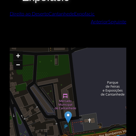
Direito ao Deserto
Cantanhede
Expofacic
Anterior
Seguinte
+
−