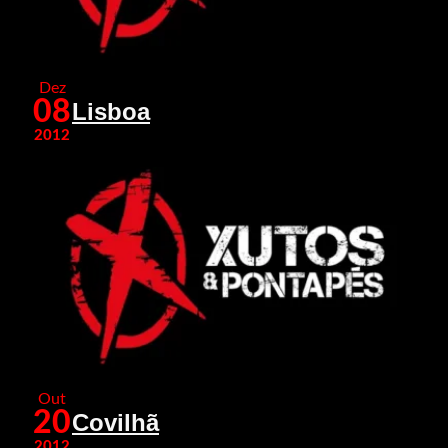
Dez
08
Lisboa
2012
Out
20
Covilhã
2012