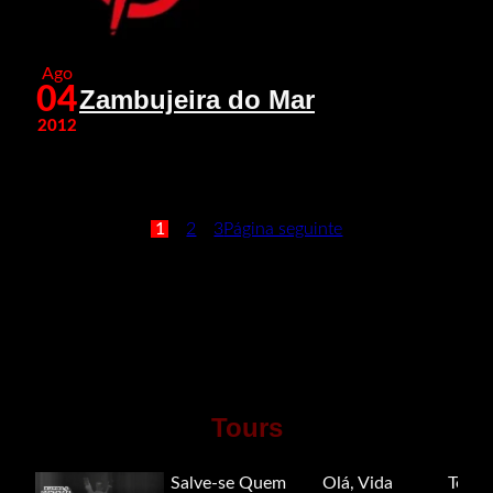
Ago
04
Zambujeira do Mar
2012
1
2
3
Página seguinte
Tours
Salve-se Quem
Olá, Vida
Tour 