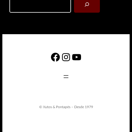
Facebook
Instagram
YouTube
© Xutos & Pontapés – Desde 1979