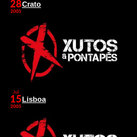
28
Crato
2005
Jul
15
Lisboa
2005