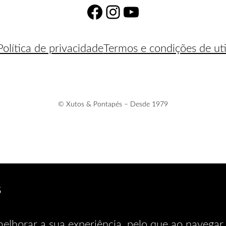
Facebook
Instagram
YouTube
Política de privacidade
Termos e condições de uti
© Xutos & Pontapés – Desde 1979
s
elhorar a sua experiência, pelo que ao navegar 