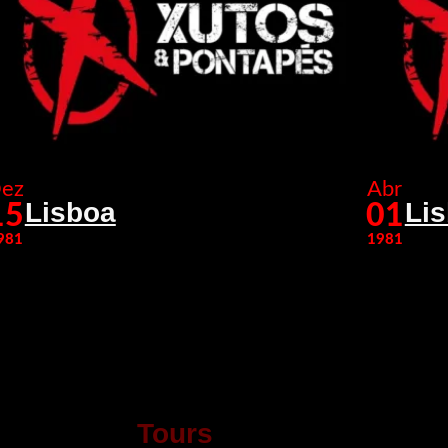
ez
Abr
Lisboa
Li
15
01
981
1981
Tours