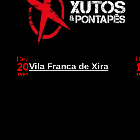
Dez
D
Vila Franca de Xira
20
1981
1