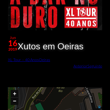
Jun
16
Xutos em Oeiras
2019
XL Tour – 40 Anos
Oeiras
Anterior
Seguinte
+
−