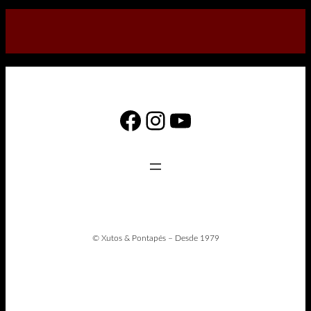
Facebook
Instagram
YouTube
© Xutos & Pontapés – Desde 1979