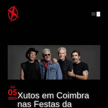
Saltar
para
o
conteúdo
Jul
05
Xutos em Coimbra
2025
nas Festas da