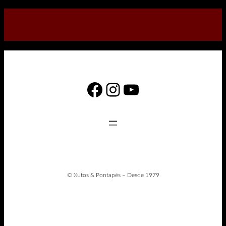
Facebook
Instagram
YouTube
© Xutos & Pontapés – Desde 1979