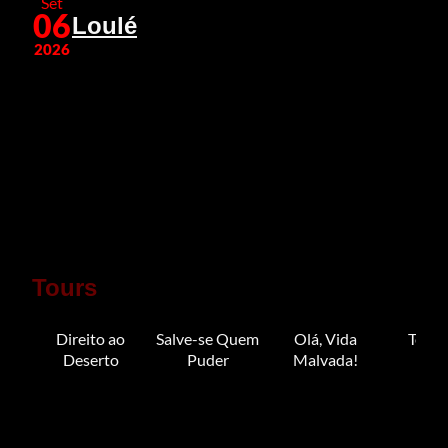
Set
06
Loulé
2026
Tours
Direito ao
Salve-se Quem
Olá, Vida
Tour 
Deserto
Puder
Malvada!