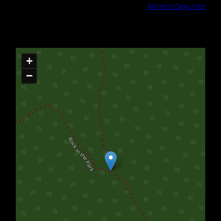
Anterior
Seguinte
+
−