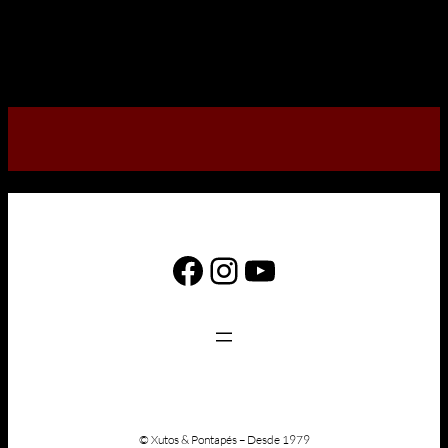
Facebook
Instagram
YouTube
© Xutos & Pontapés – Desde 1979