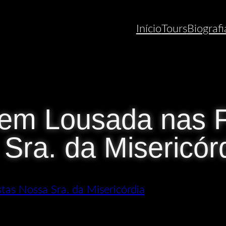
Início
Tours
Biografi
 em Lousada nas 
Sra. da Misericór
stas Nossa Sra. da Misericórdia