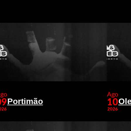
go
Ago
Portimão
Ole
09
10
026
2026