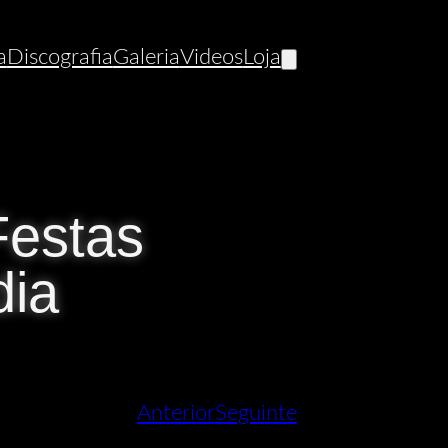
a
Discografia
Galeria
Videos
Loja
Festas
dia
Anterior
Seguinte