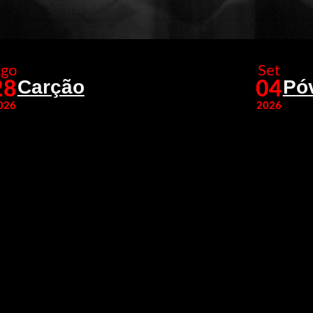
go
Set
Carção
Pó
28
04
026
2026