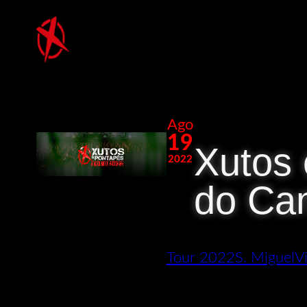
Saltar
para
o
conteúdo
Ago
19
Xutos 
2022
do Ca
Tour 2022
S. Miguel
V