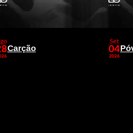
go
Set
Carção
Pó
28
04
026
2026