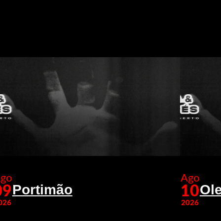
go
Ago
Portimão
Ole
09
10
026
2026