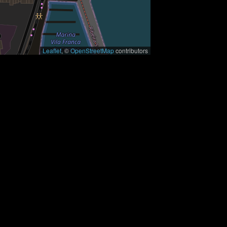
Leaflet
, ©
OpenStreetMap
contributors