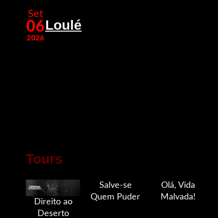
Set
Loulé
06
2026
Tours
Salve-se
Olá, Vida
Quem Puder
Malvada!
Direito ao
Deserto