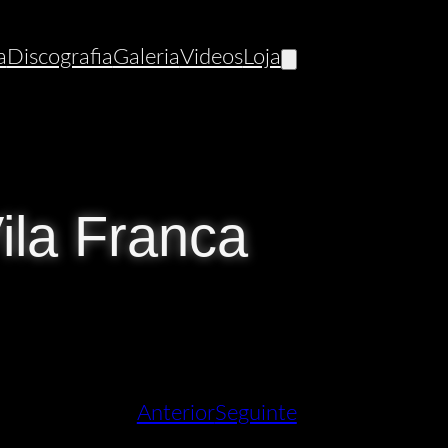
a
Discografia
Galeria
Videos
Loja
ila Franca
Anterior
Seguinte