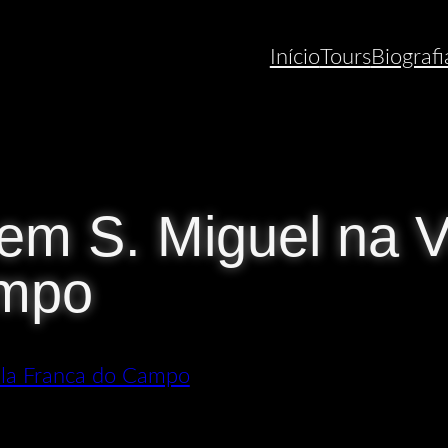
Início
Tours
Biografi
em S. Miguel na V
mpo
ila Franca do Campo