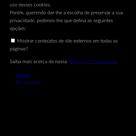
uso desses cookies.
Porém, querendo dar-lhe a escolha de preservar a sua
privacidade, pedimos-lhe que defina as seguintes
opções:
Mostrar conteúdos de site externos em todas as
páginas?
Saiba mais acerca da nossa
Política de Privacidade
.
Gravar
Privacidade
O seu carrinho
(items: 0)
Produto
Detalhes
Total