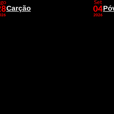
go
Set
Carção
Pó
28
04
026
2026