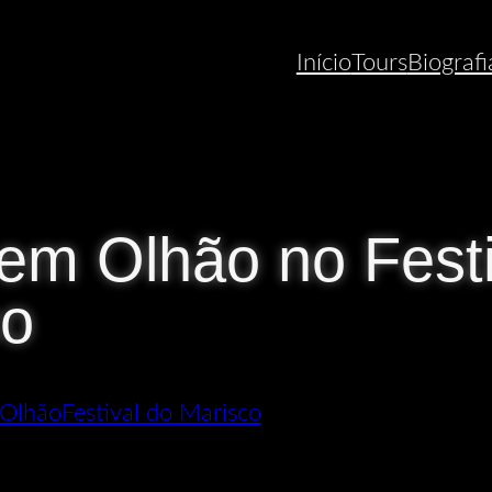
Início
Tours
Biografi
em Olhão no Festi
co
Olhão
Festival do Marisco