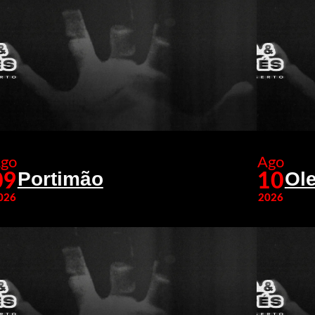
go
Ago
Portimão
Ole
09
10
026
2026