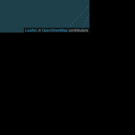
Leaflet
, ©
OpenStreetMap
contributors