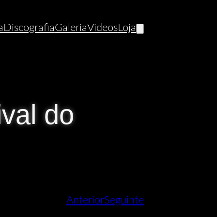
a
Discografia
Galeria
Videos
Loja
val do
Anterior
Seguinte